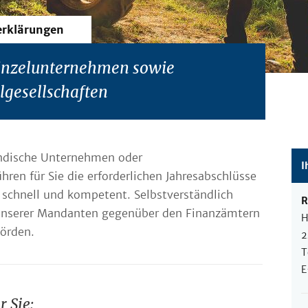
erklärungen
Einzelunternehmen sowie
lgesellschaften
ändische Unternehmen oder
I
hren für Sie die erforderlichen Jahresabschlüsse
, schnell und kompetent. Selbstverständlich
R
n unserer Mandanten gegenüber den Finanzämtern
H
örden.
2
T
E
r Sie: