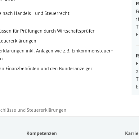
R
F
se nach Handels- und Steuerrecht
1
T
üssen für Prüfungen durch Wirtschaftsprüfer
E
 Steuererklärungen
rerklärungen inkl. Anlagen wie z.B. Einkommensteuer-
R
en
E
 an Finanzbehörden und den Bundesanzeiger
2
T
E
chlüsse und Steuererklärungen
Kompetenzen
Karrie