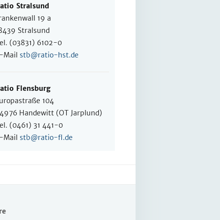
atio Stralsund
rankenwall 19 a
8439 Stralsund
el. (03831) 6102-0
-Mail
stb@ratio-hst.de
atio Flensburg
uropastraße 104
4976 Handewitt (OT Jarplund)
el. (0461) 31 441-0
-Mail
stb@ratio-fl.de
re